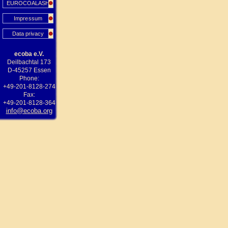
EUROCOALASH
Impressum
Data privacy
ecoba e.V.
Deilbachtal 173
D-45257 Essen
Phone:
+49-201-8128-274
Fax:
+49-201-8128-364
info@ecoba.org